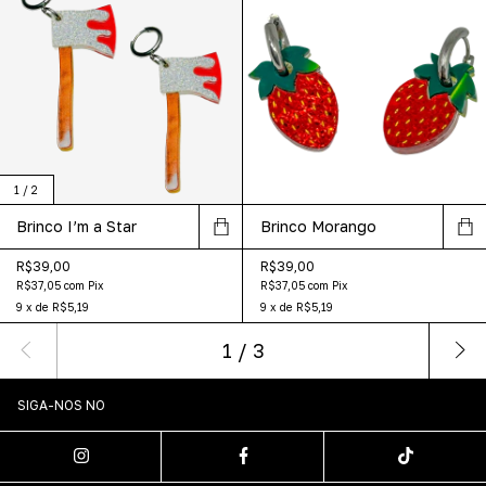
1
/
2
Brinco I’m a Star
Brinco Morango
R$39,00
R$39,00
R$37,05
com
Pix
R$37,05
com
Pix
9
x
de
R$5,19
9
x
de
R$5,19
1
/
3
SIGA-NOS NO