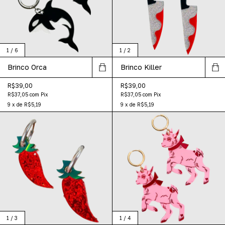
1
/
6
1
/
2
Brinco Orca
Brinco Killer
R$39,00
R$39,00
R$37,05
com
Pix
R$37,05
com
Pix
9
x
de
R$5,19
9
x
de
R$5,19
1
/
3
1
/
4