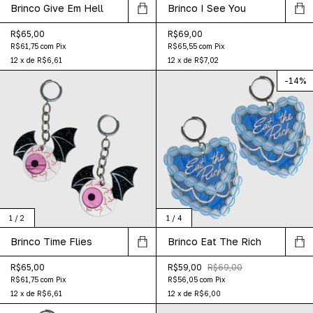
Brinco Give Em Hell
Brinco I See You
R$65,00
R$69,00
R$61,75
com
Pix
R$65,55
com
Pix
12
x
de
R$6,61
12
x
de
R$7,02
-
14
%
1
/
2
1
/
4
Brinco Time Flies
Brinco Eat The Rich
R$65,00
R$59,00
R$69,00
R$61,75
com
Pix
R$56,05
com
Pix
12
x
de
R$6,61
12
x
de
R$6,00