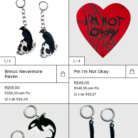
1
/
2
1
/
4
Brinco Nevermore
Pin I'm Not Okay
Raven
R$49,00
R$59,00
R$46,55
com
Pix
R$56,05
com
Pix
11
x
de
R$5,37
12
x
de
R$6,00