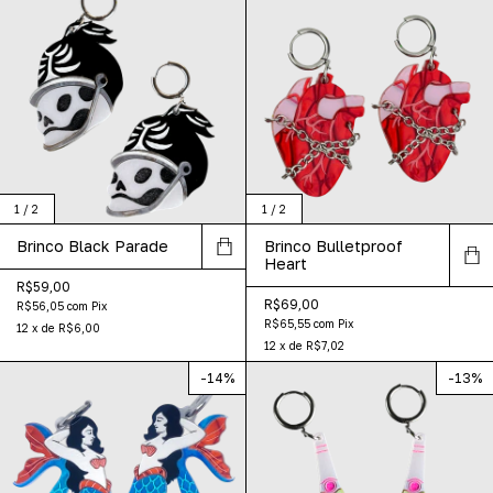
1
/
2
1
/
2
Brinco Black Parade
Brinco Bulletproof
Heart
R$59,00
R$69,00
R$56,05
com
Pix
R$65,55
com
Pix
12
x
de
R$6,00
12
x
de
R$7,02
-
14
%
-
13
%