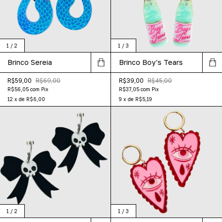
1
/
2
1
/
3
Brinco Sereia
Brinco Boy's Tears
R$59,00
R$69,00
R$39,00
R$45,00
R$56,05
com
Pix
R$37,05
com
Pix
12
x
de
R$6,00
9
x
de
R$5,19
1
/
2
1
/
3