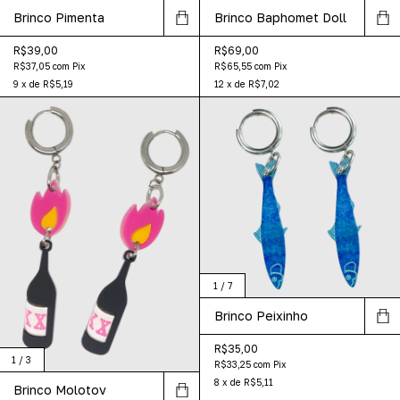
Brinco Pimenta
Brinco Baphomet Doll
R$39,00
R$69,00
R$37,05
com
Pix
R$65,55
com
Pix
9
x
de
R$5,19
12
x
de
R$7,02
1
/
7
Brinco Peixinho
R$35,00
1
/
3
R$33,25
com
Pix
8
x
de
R$5,11
Brinco Molotov