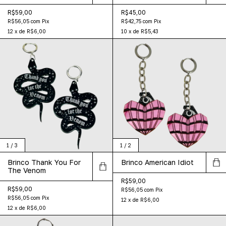
R$59,00
R$45,00
R$56,05
com
Pix
R$42,75
com
Pix
12
x
de
R$6,00
10
x
de
R$5,43
1
/
3
1
/
2
Brinco Thank You For
Brinco American Idiot
The Venom
R$59,00
R$59,00
R$56,05
com
Pix
R$56,05
com
Pix
12
x
de
R$6,00
12
x
de
R$6,00