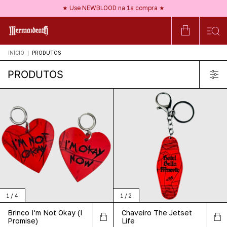
★ Frete GRÁTIS a partir de R$150 ★
★ Use NEWBLOOD na 1ª compra ★
★ Nossos acessórios são HIPOALERGÊNICOS ★
★ Frete GRÁTIS a partir de R$150 ★
INÍCIO
|
PRODUTOS
PRODUTOS
1
/
4
1
/
2
Brinco I'm Not Okay (I
Chaveiro The Jetset
Promise)
Life